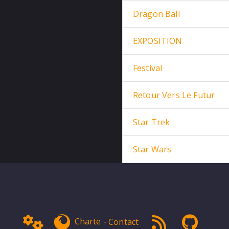
Dragon Ball
EXPOSITION
Festival
Retour Vers Le Futur
Star Trek
Star Wars
Admin
get Firefox
RSS 1.0
NPDS 
Charte
-
Contact