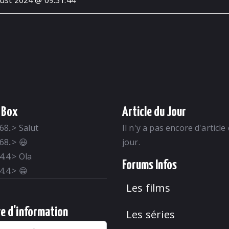
st 2024 @ 09:31:44
 Box
Article du Jour
68..
>
Salut
Il n'y a pas encore d'article
68..
>
😃
jour.
4.4.
>
Ola
Forums Infos
4.4.
>
😁
Les films
re d'information
Les séries