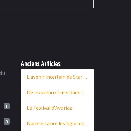
Anciens Articles
 du
L’avenir incertain de Star Wars : entre nouveaux films et retour stratégique de Rey
De nouveaux films dans la base
1
Le Festival d'Avoriaz
0
Nacelle Lance les figurines Star Trek en prévente