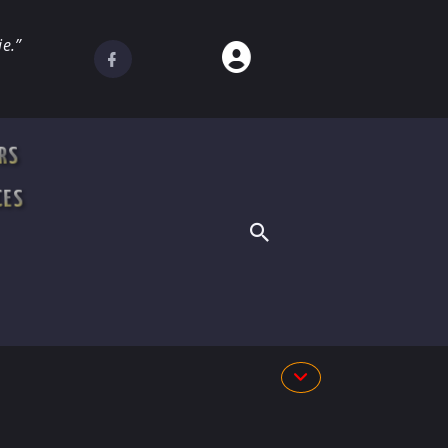
e.”
RS
CES