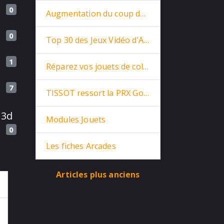
0
Augmentation du coup de la vie
0
Top 30 des Jeux Vidéo d’Arcade
1
Réparez vos jouets de collections
7
TISSOT ressort la PRX Goldorak de 1975
 3d
Modules Jouets
0
Les fiches Arcades
Articles plus anciens