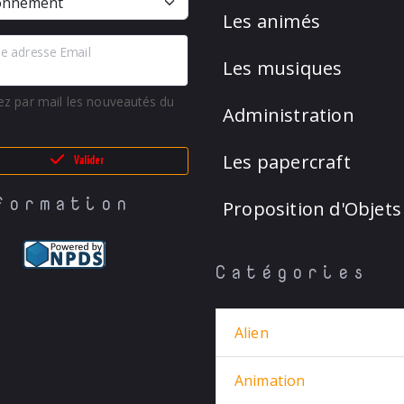
Les animés
e adresse Email
Les musiques
ez par mail les nouveautés du
Administration
Les papercraft
Valider
formation
Proposition d'Objets
Catégories
Alien
Animation