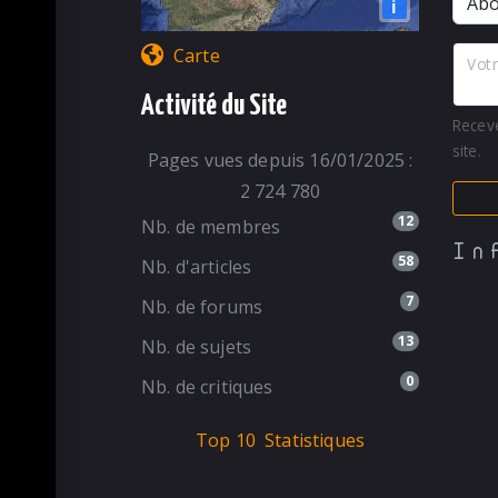
i
Carte
Votr
Activité du Site
Recev
site.
Pages vues depuis 16/01/2025 :
2 724 780
12
Nb. de membres
In
58
Nb. d'articles
7
Nb. de forums
13
Nb. de sujets
0
Nb. de critiques
Top 10
Statistiques