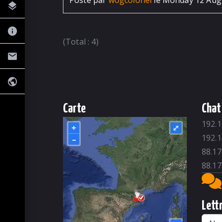
Posté par
wogcolonel
le Monday 12 Augu
(Total : 4)
Carte
Chat
192.1
+
⤢
192.1
–
88.17
88.17
Lett