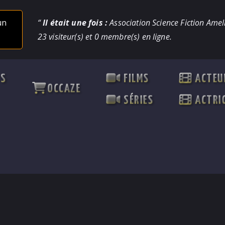
un
“
Il était une fois :
Association Science Fiction Ameli
23 visiteur(s) et 0 membre(s) en ligne.
TS
FILMS
ACTEU
OCCAZE
SÉRIES
ACTRI