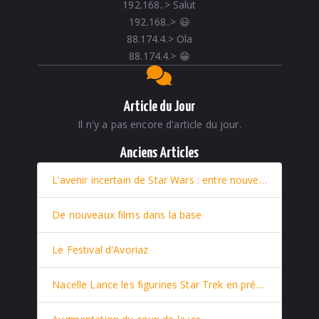
192.168..
>
Salut
192.168..
>
😃
88.174.4.
>
Ola
88.174.4.
>
😁
Article du Jour
Il n'y a pas encore d'article du jour.
Anciens Articles
L’avenir incertain de Star Wars : entre nouveaux films et retour stratégique de Rey
De nouveaux films dans la base
Le Festival d'Avoriaz
Nacelle Lance les figurines Star Trek en prévente