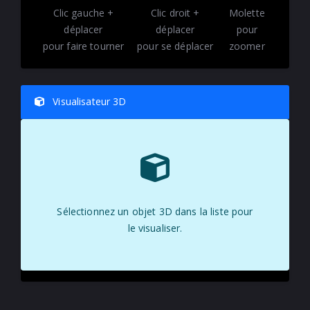
Clic gauche +
Clic droit +
Molette
déplacer
déplacer
pour
pour faire tourner
pour se déplacer
zoomer
Visualisateur 3D
Sélectionnez un objet 3D dans la liste pour
le visualiser.