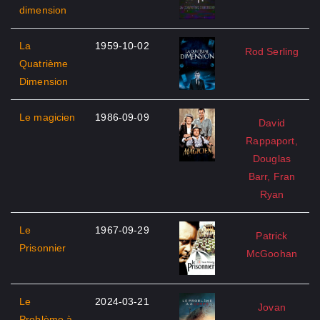
dimension
La
1959-10-02
Rod Serling
Quatrième
Dimension
Le magicien
1986-09-09
David
Rappaport,
Douglas
Barr, Fran
Ryan
Le
1967-09-29
Patrick
Prisonnier
McGoohan
Le
2024-03-21
Jovan
Problème à