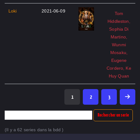
Loki
2021-06-09
Tom
Hiddleston,
Sophia Di
Martino,
Wunmi
Mosaku,
Eugene
Cordero, Ke
Huy Quan
1
2
3
Rechercher un serie
(Il y a 62 series dans la bdd )