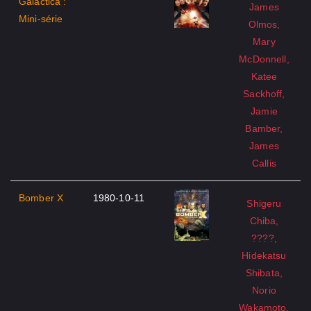
Galactica :
James
Mini-série
Olmos,
Mary
McDonnell,
Katee
Sackhoff,
Jamie
Bamber,
James
Callis
Bomber X
1980-10-11
Shigeru
Chiba,
????,
Hidekatsu
Shibata,
Norio
Wakamoto,