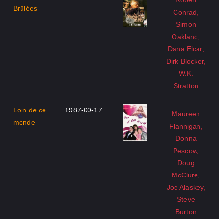
Robert
Brûlées
Conrad,
Simon
Oakland,
Dana Elcar,
Dirk Blocker,
W.K.
Stratton
Loin de ce
1987-09-17
Maureen
monde
Flannigan,
Donna
Pescow,
Doug
McClure,
Joe Alaskey,
Steve
Burton