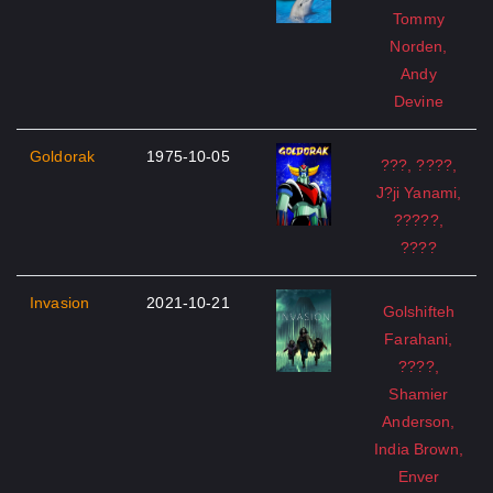
Tommy
Norden,
Andy
Devine
Goldorak
1975-10-05
???, ????,
J?ji Yanami,
?????,
????
Invasion
2021-10-21
Golshifteh
Farahani,
????,
Shamier
Anderson,
India Brown,
Enver