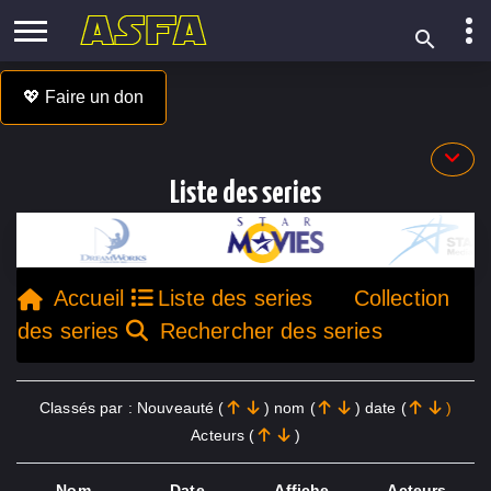
💖 Faire un don
Liste des series
Accueil
Liste des series
Collection
des series
Rechercher des series
Classés par : Nouveauté (
) nom (
) date (
)
Acteurs (
)
Nom
Date
Affiche
Acteurs