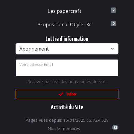
7
Les papercraft
0
Proposition d'Objets 3d
Lettre d'information
Votre adresse Email
Recevez par mail les nouveautés du site.
Valider
Activité du Site
Pages vues depuis 16/01/2025 : 2 724 529
12
Nb. de membres