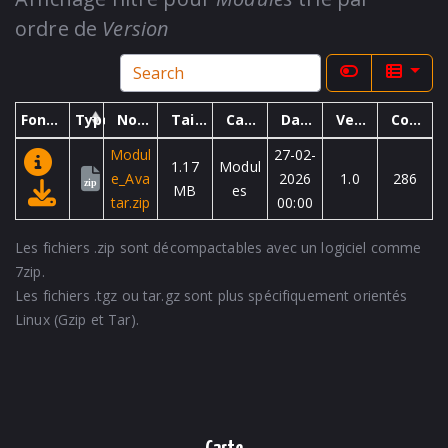
ordre de
Version
Fonctions
Type
Nom
Taille
Catégorie
Date
Version
Compteur
Modul
27-02-
1.17
Modul
e_Ava
2026
1.0
286
zip
MB
es
tar.zip
00:00
Les fichiers .zip sont décompactables avec un logiciel comme
7zip.
Les fichiers .tgz ou tar.gz sont plus spécifiquement orientés
Linux (Gzip et Tar).