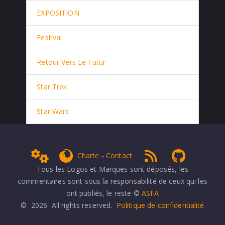
EXPOSITION
Festival
Retour Vers Le Futur
Star Trek
Star Wars
Admin
get Firefox
RSS 1.0
NPDS Dune
Charte
-
Contact
Tous les Logos et Marques sont déposés, les
commentaires sont sous la responsabilité de ceux qui les
ont publiés, le reste ©
ASFA
© 2026 All rights reserved.
Politique de confidentialité