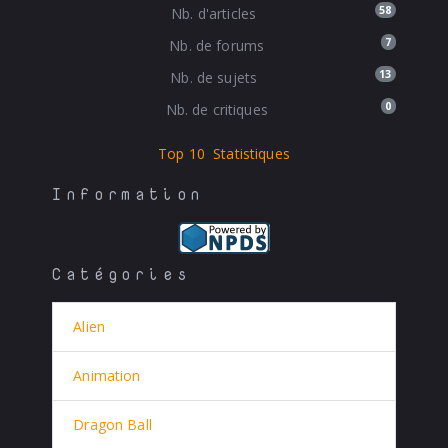
58
Nb. d'articles
7
Nb. de forums
13
Nb. de sujets
0
Nb. de critiques
Top 10
Statistiques
Information
Catégories
Alien
Animation
Dragon Ball