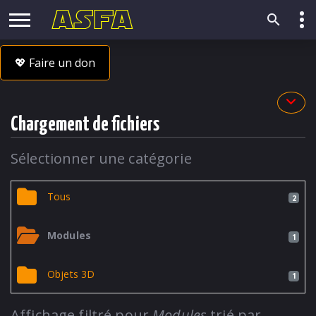
💖 Faire un don
Chargement de fichiers
Sélectionner une catégorie
Tous
2
Modules
1
Objets 3D
1
Affichage filtré pour
Modules
trié par