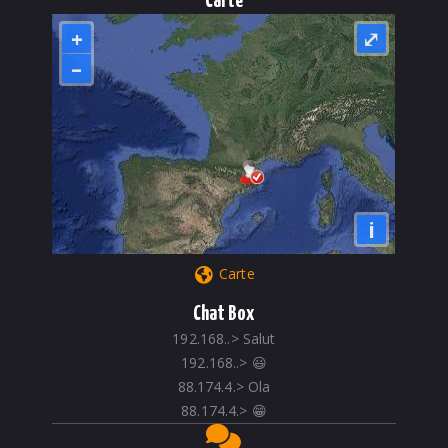
Carte
+
⤢
–
i
Carte
Chat Box
192.168..
>
Salut
192.168..
>
😃
88.174.4.
>
Ola
88.174.4.
>
😁