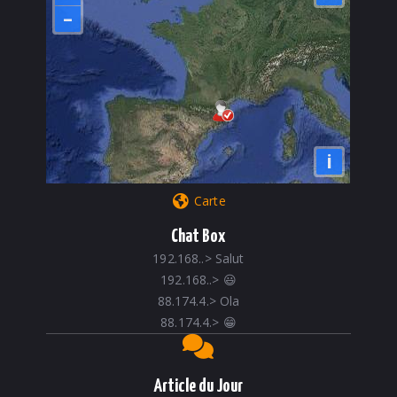
–
i
Carte
Chat Box
192.168..
>
Salut
192.168..
>
😃
88.174.4.
>
Ola
88.174.4.
>
😁
Article du Jour