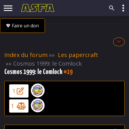
💖 Faire un don
Index du forum
»»
Les papercraft
»» Cosmos 1999: le Comlock
Cosmos 1999: le Comlock
#19
Contributeur(s)
1
Modérateur(s)
1