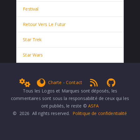
Festival
Retour Vers Le Futur
Star Trek
Star Wars
Admin
get Firefox
RSS 1.0
NPDS Dune
Charte
-
Contact
Tous les Logos et Marques sont déposés, les
commentaires sont sous la responsabilité de ceux qui les
ont publiés, le reste ©
ASFA
© 2026 All rights reserved.
Politique de confidentialité