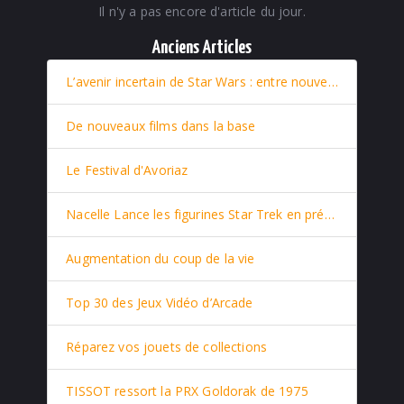
Il n'y a pas encore d'article du jour.
Anciens Articles
L’avenir incertain de Star Wars : entre nouveaux films et retour stratégique de Rey
De nouveaux films dans la base
Le Festival d'Avoriaz
Nacelle Lance les figurines Star Trek en prévente
Augmentation du coup de la vie
Top 30 des Jeux Vidéo d’Arcade
Réparez vos jouets de collections
TISSOT ressort la PRX Goldorak de 1975