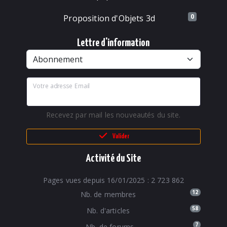
0
Proposition d'Objets 3d
Lettre d'information
Votre adresse Email
Recevez par mail les nouveautés du site.
Valider
Activité du Site
Pages vues depuis 16/01/2025 : 2 723 862
12
Nb. de membres
58
Nb. d'articles
7
Nb. de forums