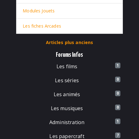
Modules Jouets
Les fiches Arcades
Articles plus anciens
Forums Infos
1
Les films
0
Les séries
0
Les animés
0
Les musiques
1
Administration
7
Les papercraft