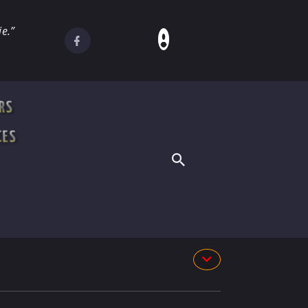
e.”
RS
CES