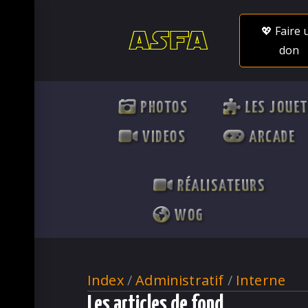
💖 Faire 
don
PHOTOS
LES JOUE
VIDEOS
ARCADE
RÉALISATEURS
WOG
Index
/
Administratif
/
Interne
Les articles de fond