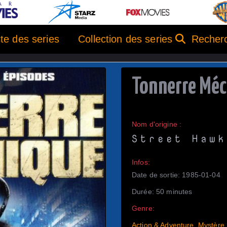
ste des series
Collection des series
Recherc
Tonnerre Méc
Nom d'origine :
Street Hawk
Infos:
Date de sortie: 1985-01-04
Durée: 50 minutes
Genre:
Action & Adventure
,
Mystère