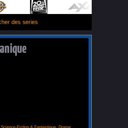
her des series
anique
,
Science-Fiction & Fantastique
,
Drame