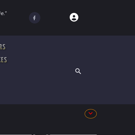
e.”
RS
CES