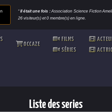
un
“
Il était une fois :
Association Science Fiction Ameli
26 visiteur(s) et 0 membre(s) en ligne.
TS
FILMS
ACTEU
OCCAZE
SÉRIES
ACTRI
Liste des series