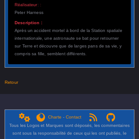
Réalisateur: :
Peter Harness
Description :
Après un accident mortel à bord de la Station spatiale
internationale, une astronaute se bat pour retourner
sur Terre et découvre que de larges pans de sa vie, y
compris sa fille, semblent différents.
Retour
Charte
-
Contact
Admin
get Firefox
RSS 1.0
NPDS Dune on Github ...
Tous les Logos et Marques sont déposés, les commentaires
sont sous la responsabilité de ceux qui les ont publiés, le