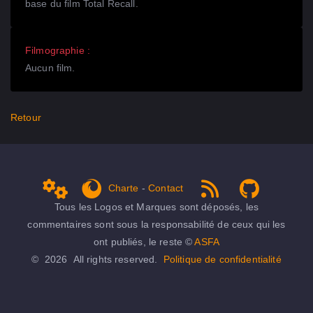
base du film Total Recall.
Filmographie :
Aucun film.
Retour
Charte
-
Contact
Admin
get Firefox
RSS 1.0
NPDS Dune on Github ...
Tous les Logos et Marques sont déposés, les
commentaires sont sous la responsabilité de ceux qui les
ont publiés, le reste ©
ASFA
© 2026 All rights reserved.
Politique de confidentialité