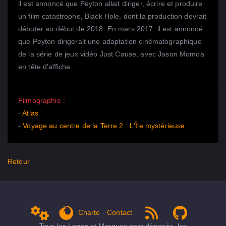
il est annoncé que Peyton allait diriger, écrire et produire
un film catastrophe, Black Hole, dont la production devrait
débuter au début de 2018. En mars 2017, il est annoncé
que Peyton dirigerait une adaptation cinématographique
de la série de jeux vidéo Just Cause, avec Jason Momoa
en tête d'affiche.
Filmographie :
-
Atlas
-
Voyage au centre de la Terre 2 : L'Île mystérieuse
Retour
Charte
-
Contact
Admin
get Firefox
RSS 1.0
NPDS Dune on Github ...