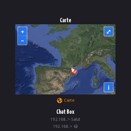
Carte
+
⤢
–
i
Carte
Chat Box
192.168..
>
Salut
192.168..
>
😃