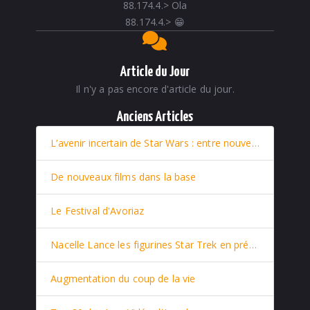
88.174.4.
>
Ola
88.174.4.
>
😁
Article du Jour
Il n'y a pas encore d'article du jour.
Anciens Articles
L’avenir incertain de Star Wars : entre nouveaux films et retour stratégique de Rey
De nouveaux films dans la base
Le Festival d'Avoriaz
Nacelle Lance les figurines Star Trek en prévente
Augmentation du coup de la vie