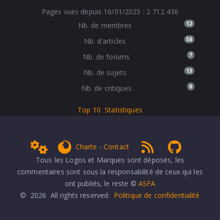
Pages vues depuis 16/01/2025 : 2 712 436
12
Nb. de membres
58
Nb. d'articles
7
Nb. de forums
13
Nb. de sujets
0
Nb. de critiques
Top 10
Statistiques
Admin
get Firefox
RSS 1.0
NPDS Dune
Charte
-
Contact
Tous les Logos et Marques sont déposés, les
commentaires sont sous la responsabilité de ceux qui les
ont publiés, le reste ©
ASFA
© 2026 All rights reserved.
Politique de confidentialité