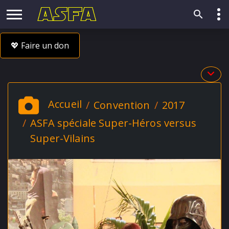
💖 Faire un don
Accueil
Convention
2017
ASFA spéciale Super-Héros versus
Super-Vilains