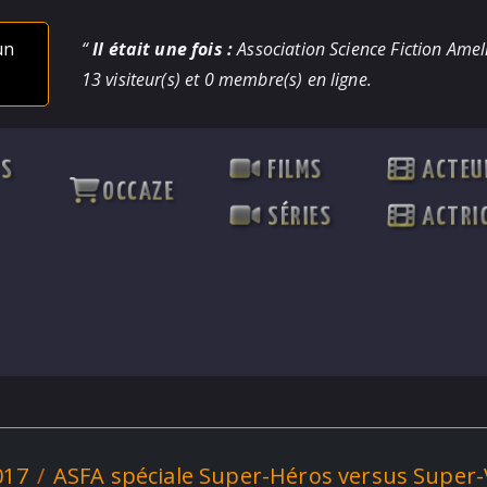
un
“
Il était une fois :
Association Science Fiction Ameli
13 visiteur(s) et 0 membre(s) en ligne.
TS
FILMS
ACTEU
OCCAZE
SÉRIES
ACTRI
017
ASFA spéciale Super-Héros versus Super-V