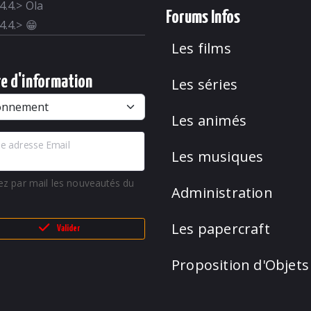
4.4.
>
Ola
Forums Infos
4.4.
>
😁
Les films
re d'information
Les séries
Les animés
e adresse Email
Les musiques
ez par mail les nouveautés du
Administration
Les papercraft
Valider
Proposition d'Objets