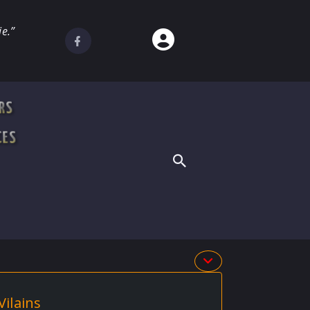
e.”
RS
CES
ilains