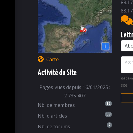
88.17
88.17
Lett
i
Carte
Votr
Activité du Site
Recev
site.
Pages vues depuis 16/01/2025 :
2 735 407
12
Nb. de membres
58
Nb. d'articles
7
Nb. de forums