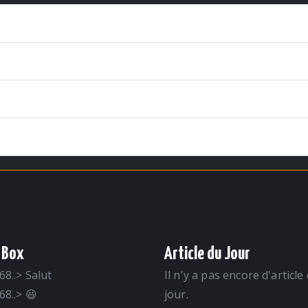
 Box
Article du Jour
68..
>
Salut
Il n'y a pas encore d'article
68..
>
😃
jour.