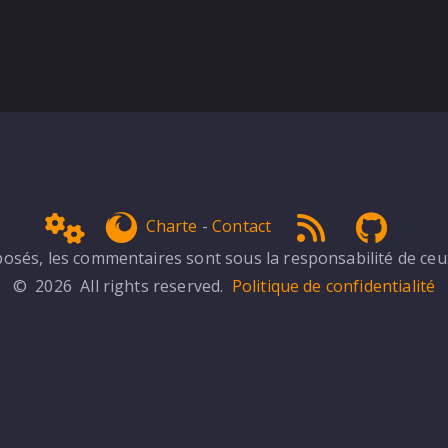
Admin
get Firefox
RSS 1.0
NPDS 
Charte
-
Contact
sés, les commentaires sont sous la responsabilité de ceux 
© 2026 All rights reserved.
Politique de confidentialité