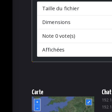
Taille du fichier
Dimensions
Note 0 vote(s)
Affichées
Carte
Chat
192.1
+
⤢
192.1
–