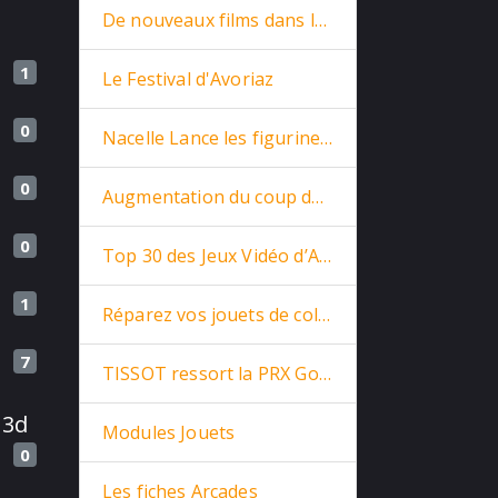
De nouveaux films dans la base
1
Le Festival d'Avoriaz
0
Nacelle Lance les figurines Star Trek en prévente
0
Augmentation du coup de la vie
0
Top 30 des Jeux Vidéo d’Arcade
1
Réparez vos jouets de collections
7
TISSOT ressort la PRX Goldorak de 1975
 3d
Modules Jouets
0
Les fiches Arcades