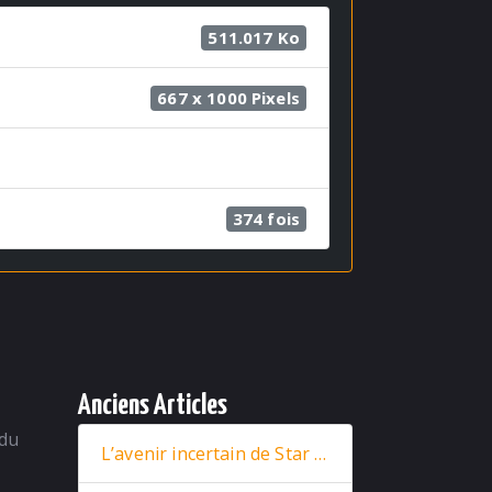
511.017 Ko
667 x 1000 Pixels
374 fois
Anciens Articles
 du
L’avenir incertain de Star Wars : entre nouveaux films et retour stratégique de Rey