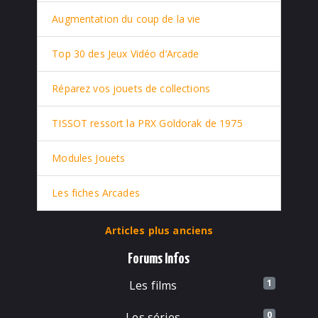
Augmentation du coup de la vie
Top 30 des Jeux Vidéo d’Arcade
Réparez vos jouets de collections
TISSOT ressort la PRX Goldorak de 1975
Modules Jouets
Les fiches Arcades
Articles plus anciens
Forums Infos
1
Les films
0
Les séries