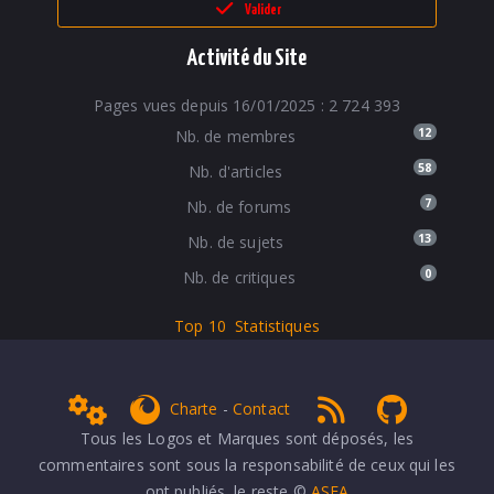
Valider
Activité du Site
Pages vues depuis 16/01/2025 : 2 724 393
12
Nb. de membres
58
Nb. d'articles
7
Nb. de forums
13
Nb. de sujets
0
Nb. de critiques
Top 10
Statistiques
Admin
get Firefox
RSS 1.0
NPDS Dune
Charte
-
Contact
Tous les Logos et Marques sont déposés, les
commentaires sont sous la responsabilité de ceux qui les
ont publiés, le reste ©
ASFA