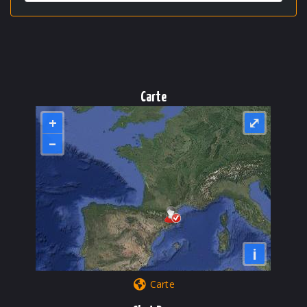
Carte
+
⤢
–
i
Carte