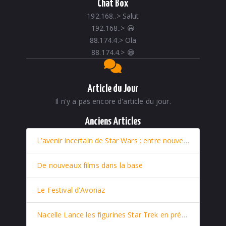
Chat Box
192.168..
>
Salut
192.168..
>
😃
88.174.4.
>
Ola
88.174.4.
>
😁
Article du Jour
Il n'y a pas encore d'article du jour.
Anciens Articles
L’avenir incertain de Star Wars : entre nouveaux films et retour stratégique de Rey
De nouveaux films dans la base
Le Festival d'Avoriaz
Nacelle Lance les figurines Star Trek en prévente