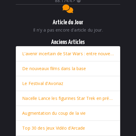
88.174.4.
>
😁
Article du Jour
Il n'y a pas encore d'article du jour.
Anciens Articles
L’avenir incertain de Star Wars : entre nouveaux films et retour stratégique de Rey
De nouveaux films dans la base
Le Festival d'Avoriaz
Nacelle Lance les figurines Star Trek en prévente
Augmentation du coup de la vie
Top 30 des Jeux Vidéo d’Arcade