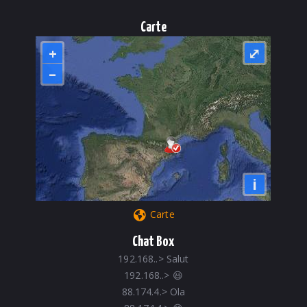
Carte
+
⤢
–
i
Carte
Chat Box
192.168..
>
Salut
192.168..
>
😃
88.174.4.
>
Ola