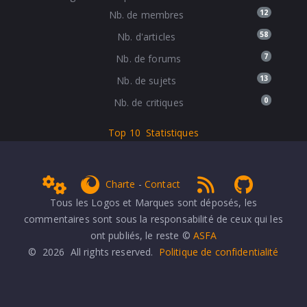
12
Nb. de membres
58
Nb. d'articles
7
Nb. de forums
13
Nb. de sujets
0
Nb. de critiques
Top 10
Statistiques
Admin
get Firefox
RSS 1.0
NPDS Dune
Charte
-
Contact
Tous les Logos et Marques sont déposés, les
commentaires sont sous la responsabilité de ceux qui les
ont publiés, le reste ©
ASFA
© 2026 All rights reserved.
Politique de confidentialité