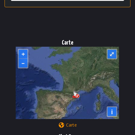
Carte
+
⤢
–
i
Carte