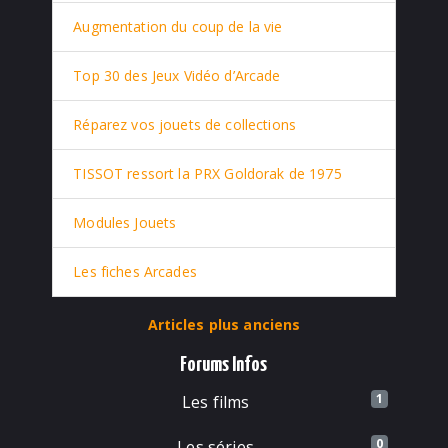
Augmentation du coup de la vie
Top 30 des Jeux Vidéo d’Arcade
Réparez vos jouets de collections
TISSOT ressort la PRX Goldorak de 1975
Modules Jouets
Les fiches Arcades
Articles plus anciens
Forums Infos
1
Les films
0
Les séries