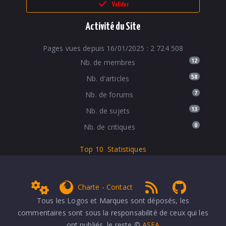
Valider
Activité du Site
Pages vues depuis 16/01/2025 : 2 724 508
12
Nb. de membres
58
Nb. d'articles
7
Nb. de forums
13
Nb. de sujets
0
Nb. de critiques
Top 10
Statistiques
Admin
get Firefox
RSS 1.0
NPDS Dune
Charte
-
Contact
Tous les Logos et Marques sont déposés, les
commentaires sont sous la responsabilité de ceux qui les
ont publiés, le reste ©
ASFA