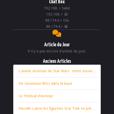
Chat Box
192.168..
>
Salut
192.168..
>
😃
88.174.4.
>
Ola
88.174.4.
>
😁
Article du Jour
Il n'y a pas encore d'article du jour.
Anciens Articles
L’avenir incertain de Star Wars : entre nouveaux films et retour stratégique de Rey
De nouveaux films dans la base
Le Festival d'Avoriaz
Nacelle Lance les figurines Star Trek en prévente