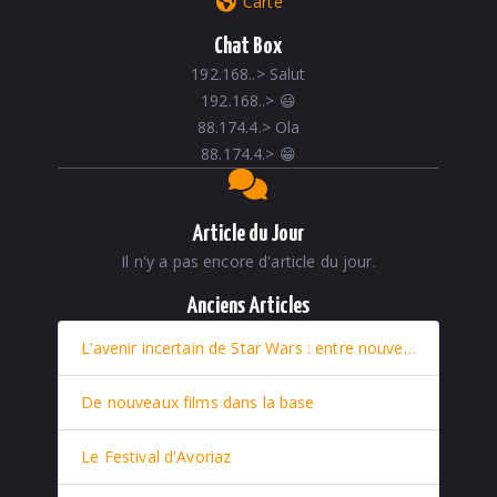
Carte
Chat Box
192.168..
>
Salut
192.168..
>
😃
88.174.4.
>
Ola
88.174.4.
>
😁
Article du Jour
Il n'y a pas encore d'article du jour.
Anciens Articles
L’avenir incertain de Star Wars : entre nouveaux films et retour stratégique de Rey
De nouveaux films dans la base
Le Festival d'Avoriaz