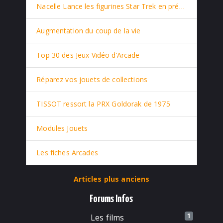
Nacelle Lance les figurines Star Trek en prévente
Augmentation du coup de la vie
Top 30 des Jeux Vidéo d’Arcade
Réparez vos jouets de collections
TISSOT ressort la PRX Goldorak de 1975
Modules Jouets
Les fiches Arcades
Articles plus anciens
Forums Infos
1
Les films