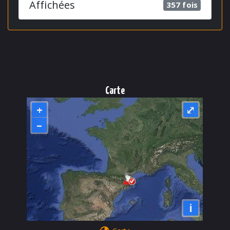
Affichées
357 fois
Carte
+
⤢
–
i