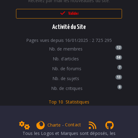
Recevez par mail les nouveautés du site.
Valider
Activité du Site
Pages vues depuis 16/01/2025 : 2 725 295
12
Nb. de membres
58
Nb. d'articles
7
Nb. de forums
13
Nb. de sujets
0
Nb. de critiques
Top 10
Statistiques
Admin
get Firefox
RSS 1.0
NPDS Dune
Charte
-
Contact
Tous les Logos et Marques sont déposés, les