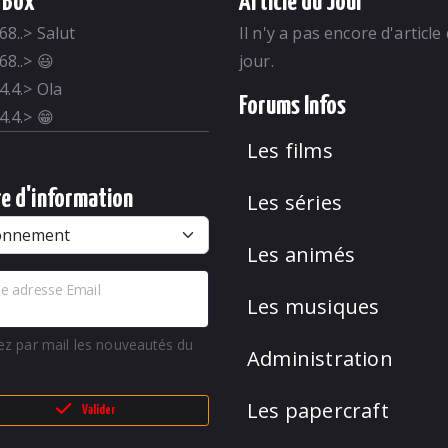
 Box
Article du Jour
68..
>
Salut
Il n'y a pas encore d'article
68..
>
😃
jour.
4.4.
>
Ola
Forums Infos
4.4.
>
😁
Les films
re d'information
Les séries
Les animés
e adresse Email
Les musiques
ez par mail les nouveautés du
Administration
Les papercraft
Valider