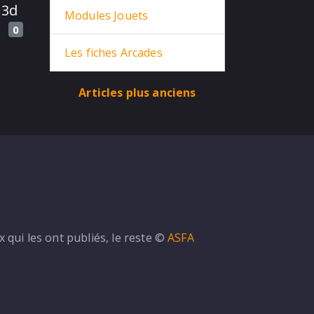
 3d
Modules Jouets
0
Les fiches Arcades
Articles plus anciens
Dune on Github ...
qui les ont publiés, le reste ©
ASFA