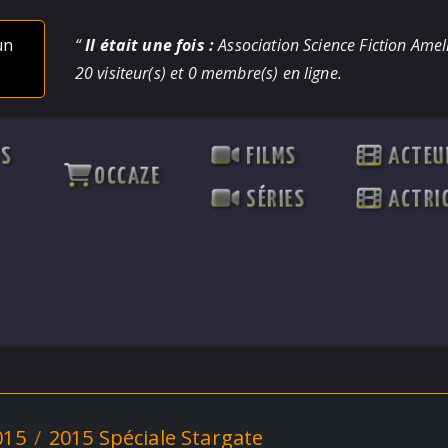
un
“
Il était une fois :
Association Science Fiction Ameli
20 visiteur(s) et 0 membre(s) en ligne.
TS
FILMS
ACTEU
OCCAZE
SÉRIES
ACTRI
015
2015 Spéciale Stargate