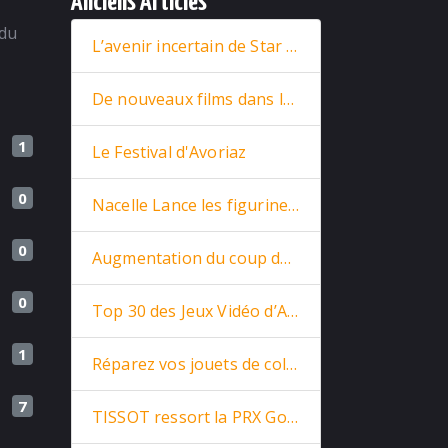
Anciens Articles
 du
L’avenir incertain de Star Wars : entre nouveaux films et retour stratégique de Rey
De nouveaux films dans la base
1
Le Festival d'Avoriaz
0
Nacelle Lance les figurines Star Trek en prévente
0
Augmentation du coup de la vie
0
Top 30 des Jeux Vidéo d’Arcade
1
Réparez vos jouets de collections
7
TISSOT ressort la PRX Goldorak de 1975