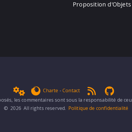
Proposition d'Objets
Admin
get Firefox
RSS 1.0
NPDS 
Charte
-
Contact
sés, les commentaires sont sous la responsabilité de ceux 
© 2026 All rights reserved.
Politique de confidentialité