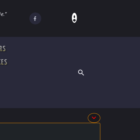
e.”
RS
CES