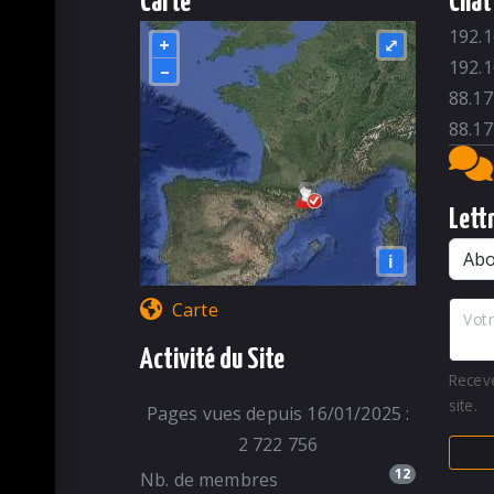
Carte
Chat
192.1
+
⤢
192.1
–
88.17
88.17
Lett
i
Carte
Votr
Activité du Site
Recev
site.
Pages vues depuis 16/01/2025 :
2 722 756
12
Nb. de membres