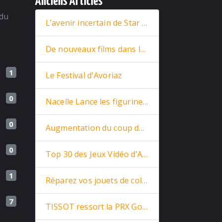
Anciens Articles
 du
L’avenir incertain de Star Wars : entre nouveaux films et retour stratégique de Rey
De nouveaux films dans la base
1
Le Festival d'Avoriaz
0
Nacelle Lance les figurines Star Trek en prévente
0
Augmentation du coup de la vie
0
Top 30 des Jeux Vidéo d’Arcade
1
Réparez vos jouets de collections
7
TISSOT ressort la PRX Goldorak de 1975