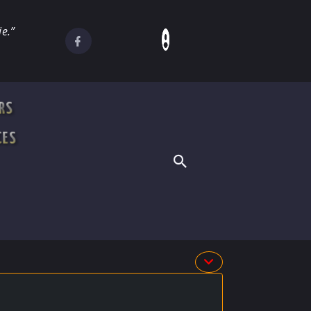
e.”
RS
CES