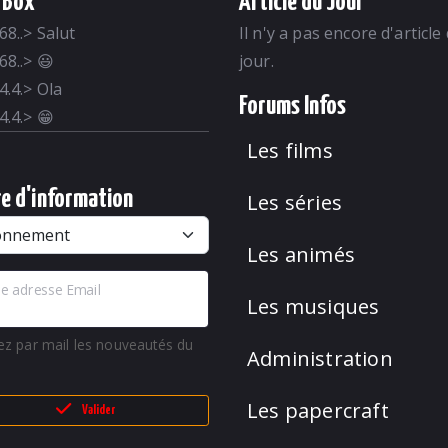
 Box
Article du Jour
68..
>
Salut
Il n'y a pas encore d'article
68..
>
😃
jour.
4.4.
>
Ola
Forums Infos
4.4.
>
😁
Les films
re d'information
Les séries
Les animés
e adresse Email
Les musiques
ez par mail les nouveautés du
Administration
Les papercraft
Valider