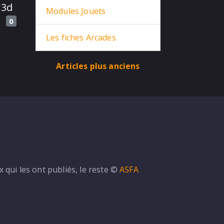
 3d
Modules Jouets
0
Les fiches Arcades
Articles plus anciens
Dune on Github ...
qui les ont publiés, le reste ©
ASFA