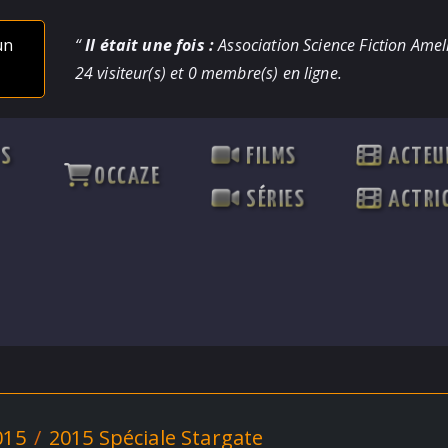
un
“
Il était une fois :
Association Science Fiction Ameli
24 visiteur(s) et 0 membre(s) en ligne.
TS
FILMS
ACTEU
OCCAZE
SÉRIES
ACTRI
015
2015 Spéciale Stargate