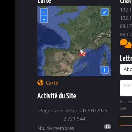
Carte
Chat
192.1
+
⤢
192.1
–
88.17
88.17
Lett
i
Carte
Votr
Activité du Site
Recev
site.
Pages vues depuis 16/01/2025 :
2 721 544
12
Nb. de membres