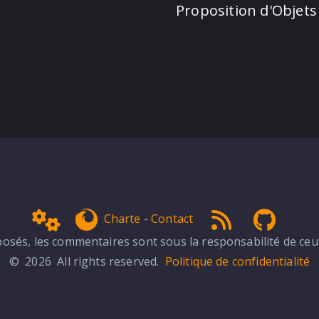
Proposition d'Objets
Admin
get Firefox
RSS 1.0
NPDS 
Charte
-
Contact
sés, les commentaires sont sous la responsabilité de ceux 
© 2026 All rights reserved.
Politique de confidentialité