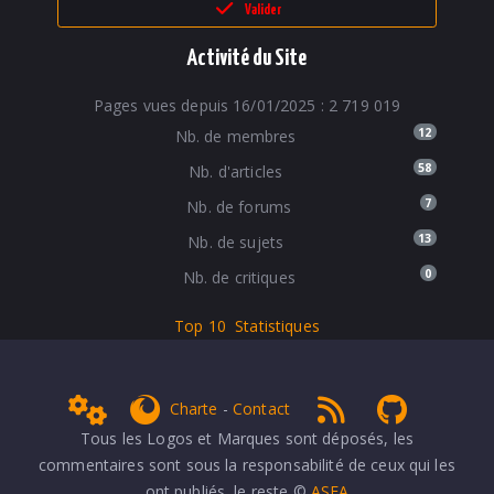
Valider
Activité du Site
Pages vues depuis 16/01/2025 : 2 719 019
12
Nb. de membres
58
Nb. d'articles
7
Nb. de forums
13
Nb. de sujets
0
Nb. de critiques
Top 10
Statistiques
Admin
get Firefox
RSS 1.0
NPDS Dune
Charte
-
Contact
Tous les Logos et Marques sont déposés, les
commentaires sont sous la responsabilité de ceux qui les
ont publiés, le reste ©
ASFA