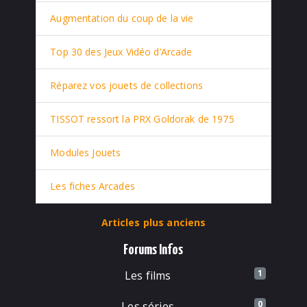
Augmentation du coup de la vie
Top 30 des Jeux Vidéo d’Arcade
Réparez vos jouets de collections
TISSOT ressort la PRX Goldorak de 1975
Modules Jouets
Les fiches Arcades
Articles plus anciens
Forums Infos
1
Les films
0
Les séries