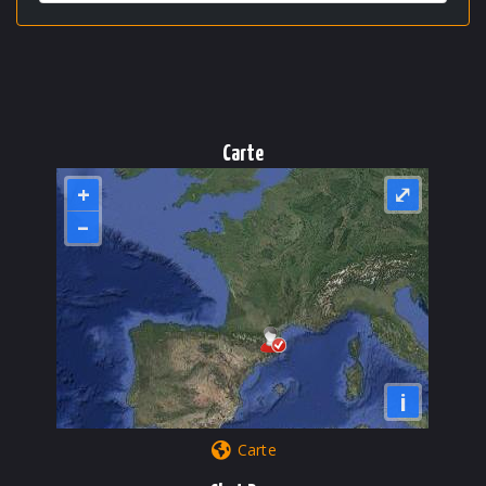
Carte
+
⤢
–
i
Carte