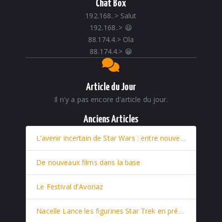
Chat Box
192.168..
>
Salut
192.168..
>
😃
88.174.4.
>
Ola
88.174.4.
>
😁
Article du Jour
Il n'y a pas encore d'article du jour.
Anciens Articles
L’avenir incertain de Star Wars : entre nouveaux films et retour stratégique de Rey
De nouveaux films dans la base
Le Festival d'Avoriaz
Nacelle Lance les figurines Star Trek en prévente