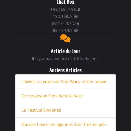
Chat Box
192.168..
>
Salut
192.168..
>
😃
88.174.4.
>
Ola
88.174.4.
>
😁
Article du Jour
Il n'y a pas encore d'article du jour.
Anciens Articles
L’avenir incertain de Star Wars : entre nouveaux films et retour stratégique de Rey
De nouveaux films dans la base
Le Festival d'Avoriaz
Nacelle Lance les figurines Star Trek en prévente