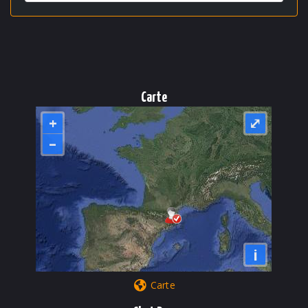
Carte
+
⤢
–
i
Carte