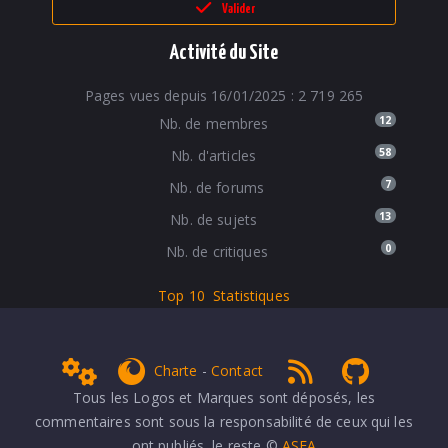
Valider
Activité du Site
Pages vues depuis 16/01/2025 : 2 719 265
12
Nb. de membres
58
Nb. d'articles
7
Nb. de forums
13
Nb. de sujets
0
Nb. de critiques
Top 10
Statistiques
Admin
get Firefox
RSS 1.0
NPDS Dune
Charte
-
Contact
Tous les Logos et Marques sont déposés, les
commentaires sont sous la responsabilité de ceux qui les
ont publiés, le reste ©
ASFA