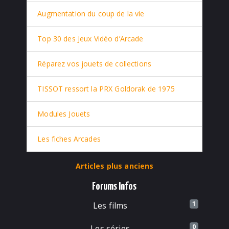
Augmentation du coup de la vie
Top 30 des Jeux Vidéo d’Arcade
Réparez vos jouets de collections
TISSOT ressort la PRX Goldorak de 1975
Modules Jouets
Les fiches Arcades
Articles plus anciens
Forums Infos
1
Les films
0
Les séries