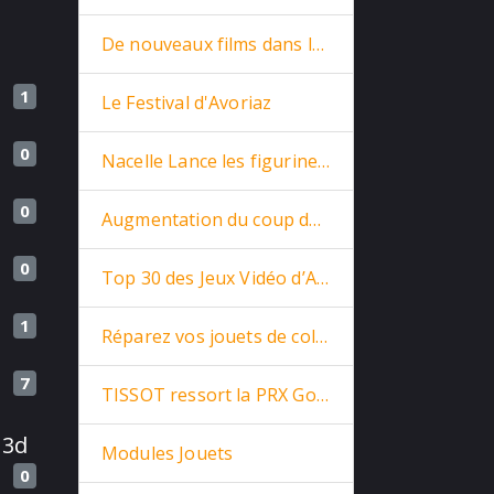
De nouveaux films dans la base
1
Le Festival d'Avoriaz
0
Nacelle Lance les figurines Star Trek en prévente
0
Augmentation du coup de la vie
0
Top 30 des Jeux Vidéo d’Arcade
1
Réparez vos jouets de collections
7
TISSOT ressort la PRX Goldorak de 1975
 3d
Modules Jouets
0