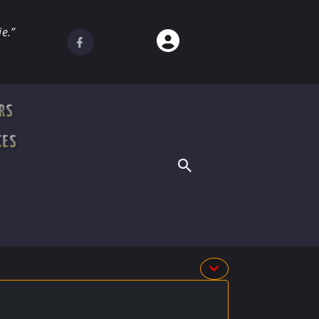
e.”
RS
CES