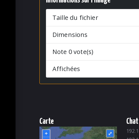
Informations sur l'image
Taille du fichier
Dimensions
Note 0 vote(s)
Affichées
Carte
Chat
192.1
+
⤢