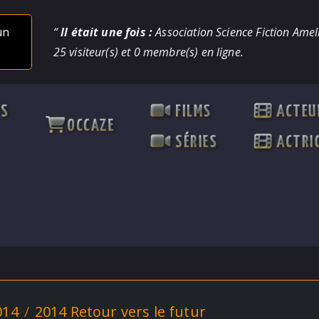
un
“
Il était une fois :
Association Science Fiction Ameli
25 visiteur(s) et 0 membre(s) en ligne.
TS
FILMS
ACTEU
OCCAZE
SÉRIES
ACTRI
014
2014 Retour vers le futur