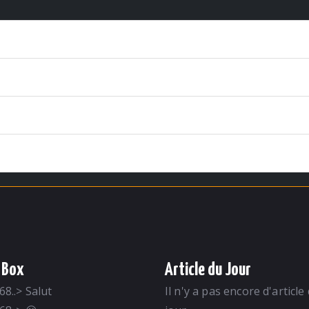
 Box
Article du Jour
68..
>
Salut
Il n'y a pas encore d'article