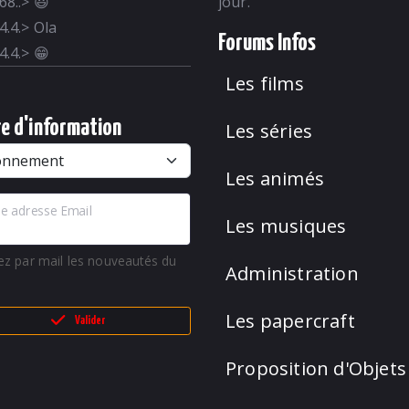
68..
>
😃
jour.
4.4.
>
Ola
Forums Infos
4.4.
>
😁
Les films
re d'information
Les séries
Les animés
e adresse Email
Les musiques
ez par mail les nouveautés du
Administration
Les papercraft
Valider
Proposition d'Objets