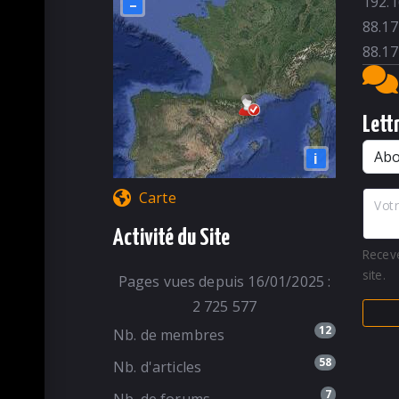
192.1
–
88.17
88.17
Lett
i
Carte
Votr
Activité du Site
Recev
site.
Pages vues depuis 16/01/2025 :
2 725 577
12
Nb. de membres
58
Nb. d'articles
7