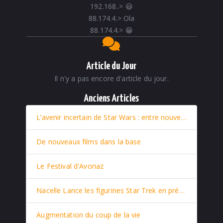
192.168..
>
😃
88.174.4.
>
Ola
88.174.4.
>
😁
Article du Jour
Il n'y a pas encore d'article du jour.
Anciens Articles
L’avenir incertain de Star Wars : entre nouveaux films et retour stratégique de Rey
De nouveaux films dans la base
Le Festival d'Avoriaz
Nacelle Lance les figurines Star Trek en prévente
Augmentation du coup de la vie