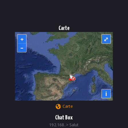
Carte
+
⤢
–
i
Carte
Chat Box
192.168..
>
Salut