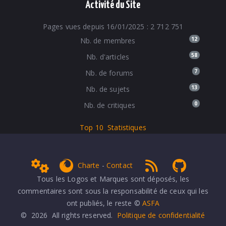
Activité du Site
Pages vues depuis 16/01/2025 : 2 712 751
12
Nb. de membres
58
Nb. d'articles
7
Nb. de forums
13
Nb. de sujets
0
Nb. de critiques
Top 10
Statistiques
Admin
get Firefox
RSS 1.0
NPDS Dune
Charte
-
Contact
Tous les Logos et Marques sont déposés, les
commentaires sont sous la responsabilité de ceux qui les
ont publiés, le reste ©
ASFA
© 2026 All rights reserved.
Politique de confidentialité