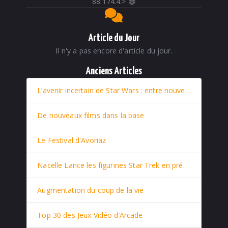
88.174.4.
>
😁
Article du Jour
Il n'y a pas encore d'article du jour.
Anciens Articles
L’avenir incertain de Star Wars : entre nouveaux films et retour stratégique de Rey
De nouveaux films dans la base
Le Festival d'Avoriaz
Nacelle Lance les figurines Star Trek en prévente
Augmentation du coup de la vie
Top 30 des Jeux Vidéo d’Arcade