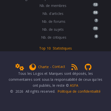
12
Nb. de membres
58
Nb. d'articles
7
Nb. de forums
13
Nb. de sujets
0
Nb. de critiques
Top 10
Statistiques
Admin
get Firefox
RSS 1.0
NPDS Dune
Charte
-
Contact
Tous les Logos et Marques sont déposés, les
commentaires sont sous la responsabilité de ceux qui les
ont publiés, le reste ©
ASFA
© 2026 All rights reserved.
Politique de confidentialité