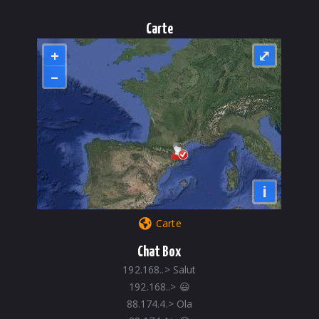
Carte
+
⤢
–
i
Carte
Chat Box
192.168..
>
Salut
192.168..
>
😃
88.174.4.
>
Ola