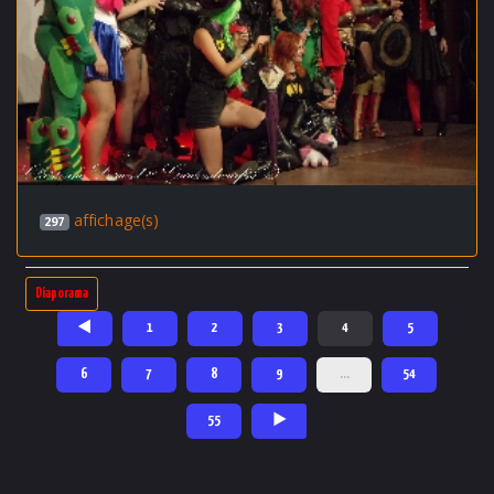
affichage(s)
297
Diaporama
◄
1
2
3
4
5
6
7
8
9
…
54
55
►