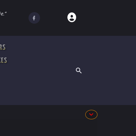
e.”
RS
CES