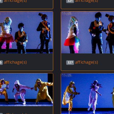
affichage(s)
affichage(s)
1
321
affichage(s)
affichage(s)
5
327