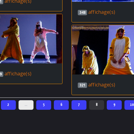
affichage(s)
1
affichage(s)
348
affichage(s)
9
affichage(s)
321
2
…
5
6
7
8
9
10