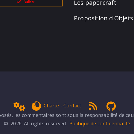
Les papercraft
Valider
Proposition d'Objets
Admin
get Firefox
RSS 1.0
NPDS 
Charte
-
Contact
sés, les commentaires sont sous la responsabilité de ceux 
© 2026 All rights reserved.
Politique de confidentialité