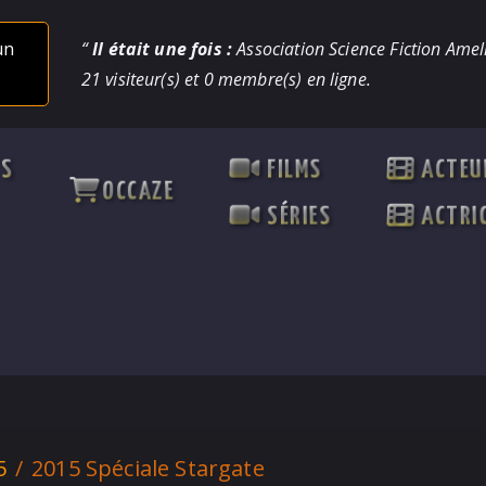
un
“
Il était une fois :
Association Science Fiction Ameli
21 visiteur(s) et 0 membre(s) en ligne.
TS
FILMS
ACTEU
OCCAZE
SÉRIES
ACTRI
5
2015 Spéciale Stargate