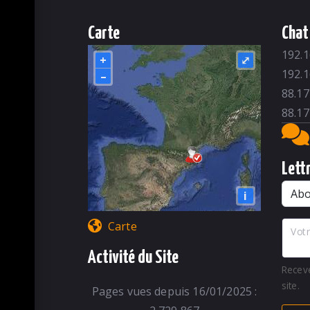
Carte
Chat
192.1
+
⤢
192.1
–
88.17
88.17
Lett
i
Carte
Votr
Activité du Site
Recev
site.
Pages vues depuis 16/01/2025 :