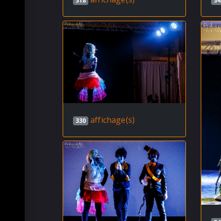
318
34
affichage(s)
330