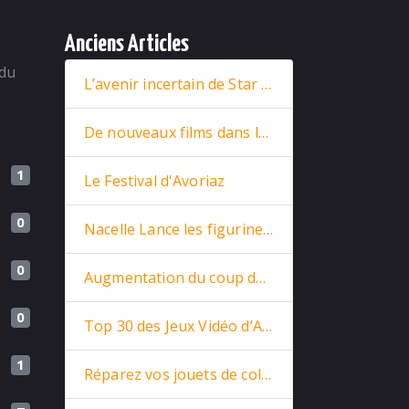
Anciens Articles
 du
L’avenir incertain de Star Wars : entre nouveaux films et retour stratégique de Rey
De nouveaux films dans la base
1
Le Festival d'Avoriaz
0
Nacelle Lance les figurines Star Trek en prévente
0
Augmentation du coup de la vie
0
Top 30 des Jeux Vidéo d’Arcade
1
Réparez vos jouets de collections