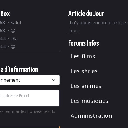
 Box
Article du Jour
68..
>
Salut
Il n'y a pas encore d'article
68..
>
😃
jour.
4.4.
>
Ola
Forums Infos
4.4.
>
😁
Les films
re d'information
Les séries
Les animés
e adresse Email
Les musiques
ez par mail les nouveautés du
Administration