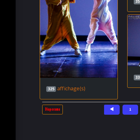
35
33
affichage(s)
325
◄
1
Diaporama