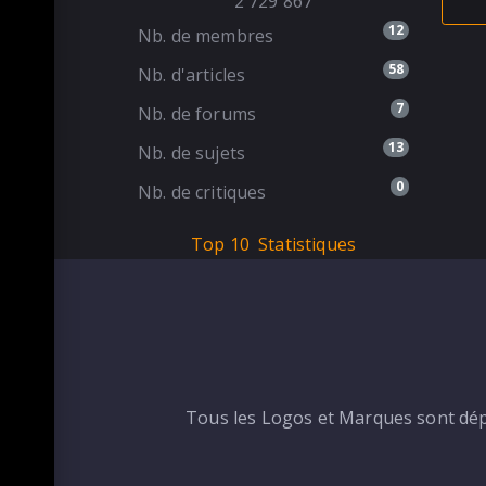
2 729 867
12
Nb. de membres
58
Nb. d'articles
7
Nb. de forums
13
Nb. de sujets
0
Nb. de critiques
Top 10
Statistiques
Tous les Logos et Marques sont dépo