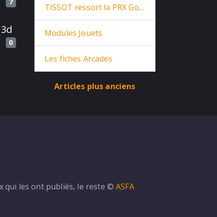
7
TISSOT ressort la PRX Goldorak de 1975
 3d
Modules Jouets
0
Les fiches Arcades
Articles plus anciens
Dune on Github ...
qui les ont publiés, le reste ©
ASFA