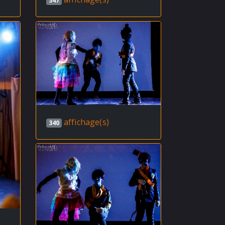
347
affichage(s)
340