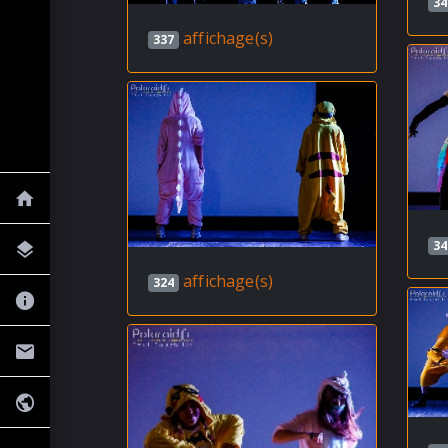
34
affichage(s)
337
34
affichage(s)
324