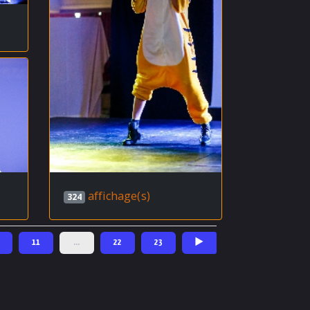
affichage(s)
324
11
…
22
23
►