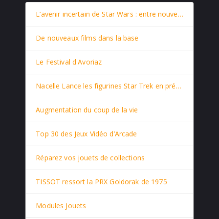
L’avenir incertain de Star Wars : entre nouveaux films et retour stratégique de Rey
De nouveaux films dans la base
Le Festival d'Avoriaz
Nacelle Lance les figurines Star Trek en prévente
Augmentation du coup de la vie
Top 30 des Jeux Vidéo d’Arcade
Réparez vos jouets de collections
TISSOT ressort la PRX Goldorak de 1975
Modules Jouets