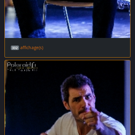
affichage(s)
332