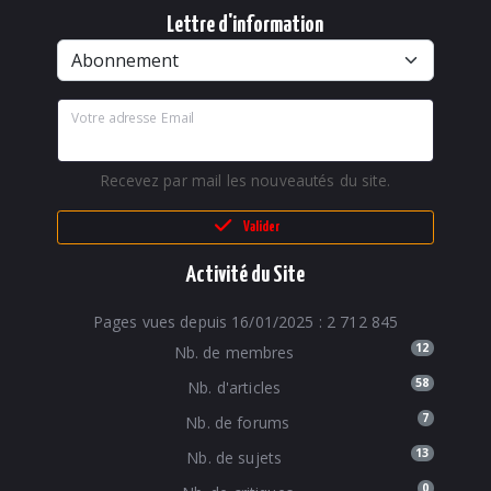
Lettre d'information
Votre adresse Email
Recevez par mail les nouveautés du site.
Valider
Activité du Site
Pages vues depuis 16/01/2025 : 2 712 845
12
Nb. de membres
58
Nb. d'articles
7
Nb. de forums
13
Nb. de sujets
0