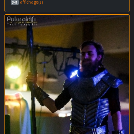
affichage(s)
341