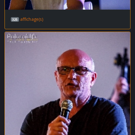
affichage(s)
325