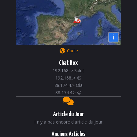
i
Carte
Chat Box
192.168..
>
Salut
192.168..
>
😃
88.174.4.
>
Ola
88.174.4.
>
😁
Article du Jour
Il n'y a pas encore d'article du jour.
Anciens Articles