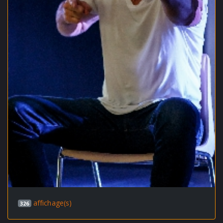
affichage(s)
326