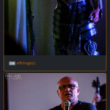
affichage(s)
326