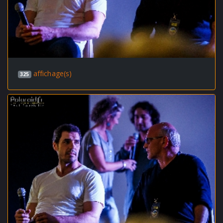
affichage(s)
325