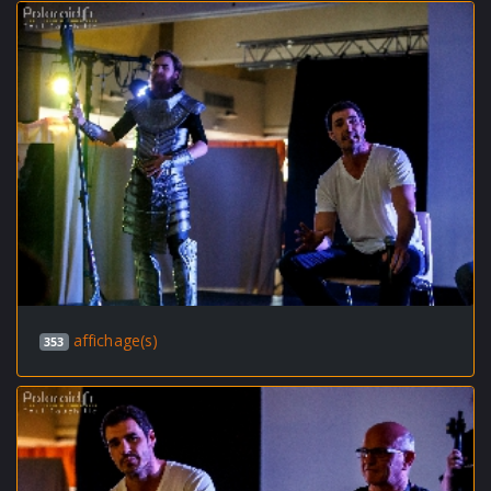
affichage(s)
353