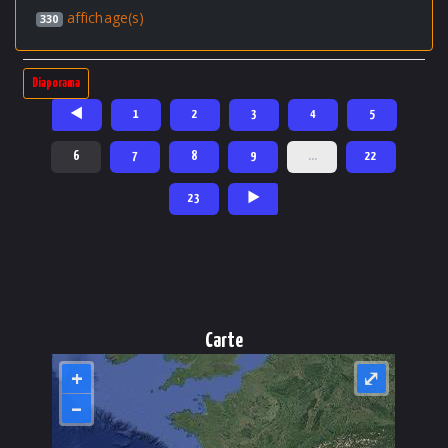
affichage(s)
330
Diaporama
◄
1
2
3
4
5
6
7
8
9
…
22
23
►
Carte
+
⤢
–