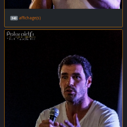
affichage(s)
343