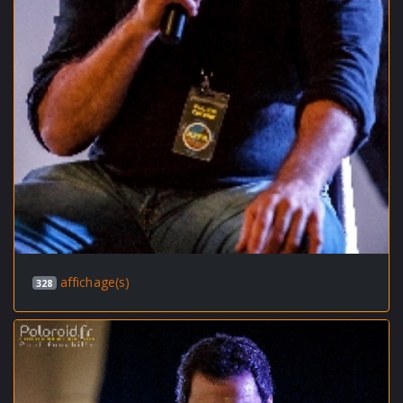
affichage(s)
328