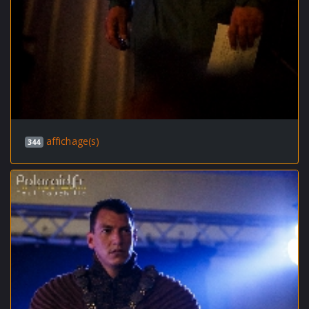
affichage(s)
344