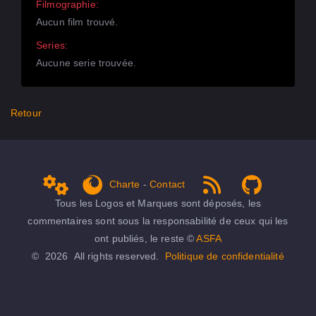
Filmographie:
Aucun film trouvé.
Series:
Aucune serie trouvée.
Retour
Charte
-
Contact
Admin
get Firefox
RSS 1.0
NPDS Dune on Github ...
Tous les Logos et Marques sont déposés, les
commentaires sont sous la responsabilité de ceux qui les
ont publiés, le reste ©
ASFA
© 2026 All rights reserved.
Politique de confidentialité