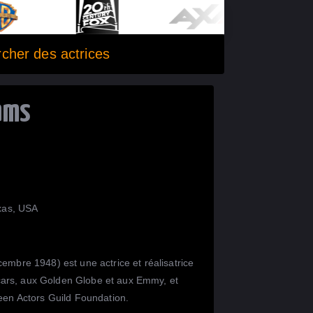
cher des actrices
ams
xas, USA
embre 1948) est une actrice et réalisatrice
ars, aux Golden Globe et aux Emmy, et
reen Actors Guild Foundation.