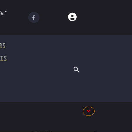
e.”
RS
CES