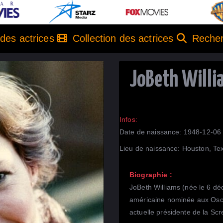
 des actrices
Collection des actrices
Recher
JoBeth Willi
Infos:
Date de naissance: 1948-12-06
Lieu de naissance: Houston, Te
Biographie :
JoBeth Williams (née le 6 déc
américaine nominée aux Osc
actuelle présidente de la Sc