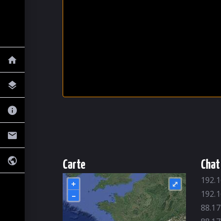
Carte
Chat
192.1
+
⤢
192.1
–
88.17