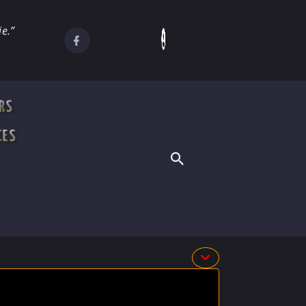
e.”
RS
CES