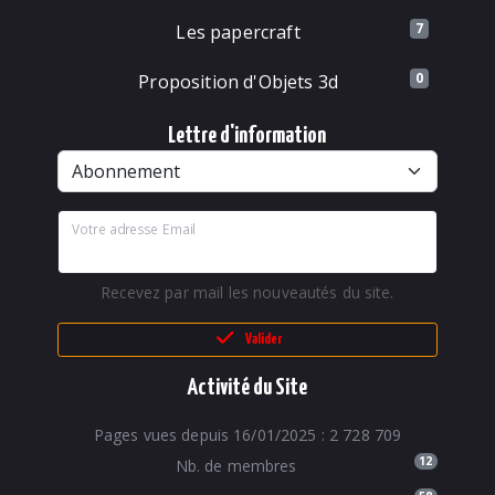
7
Les papercraft
0
Proposition d'Objets 3d
Lettre d'information
Votre adresse Email
Recevez par mail les nouveautés du site.
Valider
Activité du Site
Pages vues depuis 16/01/2025 : 2 728 709
12
Nb. de membres