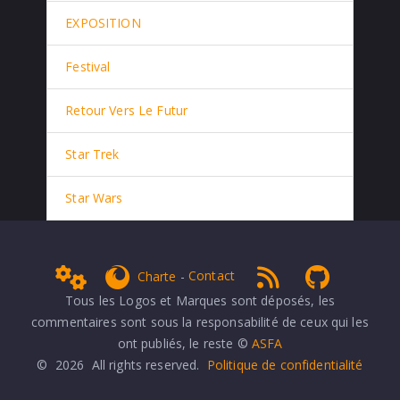
EXPOSITION
Festival
Retour Vers Le Futur
Star Trek
Star Wars
Admin
get Firefox
RSS 1.0
NPDS Dune
Charte
-
Contact
Tous les Logos et Marques sont déposés, les
commentaires sont sous la responsabilité de ceux qui les
ont publiés, le reste ©
ASFA
© 2026 All rights reserved.
Politique de confidentialité