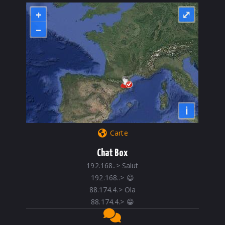
+
⤢
–
i
Carte
Chat Box
192.168..
>
Salut
192.168..
>
😃
88.174.4.
>
Ola
88.174.4.
>
😁