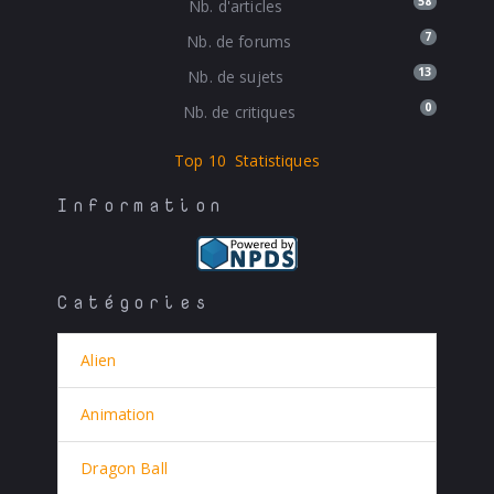
58
Nb. d'articles
7
Nb. de forums
13
Nb. de sujets
0
Nb. de critiques
Top 10
Statistiques
Information
Catégories
Alien
Animation
Dragon Ball