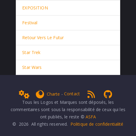
EXPOSITION
Festival
Retour Vers Le Futur
Star Trek
Star Wars
Admin
get Firefox
RSS 1.0
NPDS Dune
Charte
-
Contact
Tous les Logos et Marques sont déposés, les
commentaires sont sous la responsabilité de ceux qui les
ont publiés, le reste ©
ASFA
© 2026 All rights reserved.
Politique de confidentialité