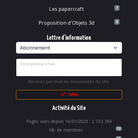
7
Les papercraft
0
Proposition d'Objets 3d
Lettre d'information
Votre adresse Email
Recevez par mail les nouveautés du site.
Valider
Activité du Site
Pages vues depuis 16/01/2025 : 2 733 766
12
Nb. de membres