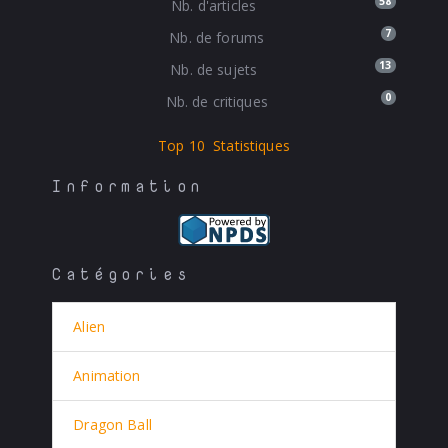
58
Nb. d'articles
7
Nb. de forums
13
Nb. de sujets
0
Nb. de critiques
Top 10
Statistiques
Information
Catégories
Alien
Animation
Dragon Ball