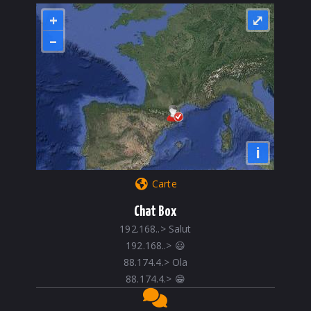
+
⤢
–
i
Carte
Chat Box
192.168..
>
Salut
192.168..
>
😃
88.174.4.
>
Ola
88.174.4.
>
😁