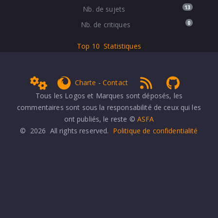
13
Nb. de sujets
0
Nb. de critiques
Top 10
Statistiques
Admin
get Firefox
RSS 1.0
NPDS Dune
Charte
-
Contact
Tous les Logos et Marques sont déposés, les
commentaires sont sous la responsabilité de ceux qui les
ont publiés, le reste ©
ASFA
© 2026 All rights reserved.
Politique de confidentialité