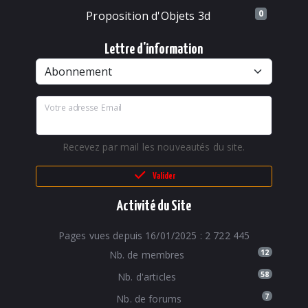
0
Proposition d'Objets 3d
Lettre d'information
Votre adresse Email
Recevez par mail les nouveautés du site.
Valider
Activité du Site
Pages vues depuis 16/01/2025 : 2 722 445
12
Nb. de membres
58
Nb. d'articles
7
Nb. de forums