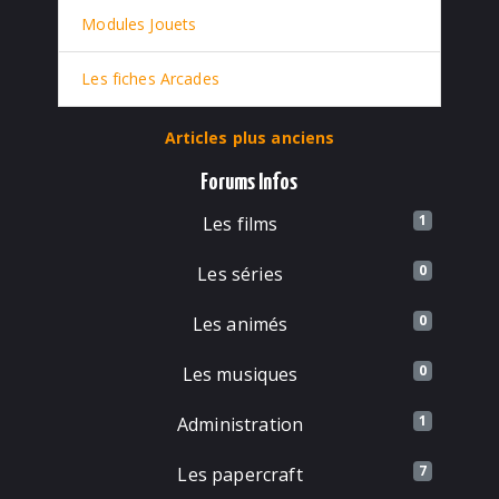
Modules Jouets
Les fiches Arcades
Articles plus anciens
Forums Infos
1
Les films
0
Les séries
0
Les animés
0
Les musiques
1
Administration
7
Les papercraft