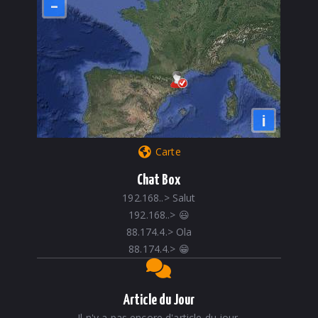
–
i
Carte
Chat Box
192.168..
>
Salut
192.168..
>
😃
88.174.4.
>
Ola
88.174.4.
>
😁
Article du Jour
Il n'y a pas encore d'article du jour.