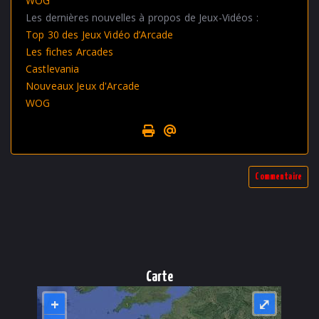
WOG
Les dernières nouvelles à propos de Jeux-Vidéos :
Top 30 des Jeux Vidéo d’Arcade
Les fiches Arcades
Castlevania
Nouveaux Jeux d'Arcade
WOG
Page spéciale pour impression
Envoyer cet article à un ami
Commentaire
Carte
+
⤢