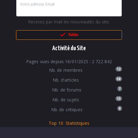
Votre adresse Email
Recevez par mail les nouveautés du site.
Valider
Activité du Site
Pages vues depuis 16/01/2025 : 2 722 842
12
Nb. de membres
58
Nb. d'articles
7
Nb. de forums
13
Nb. de sujets
0
Nb. de critiques
Top 10
Statistiques