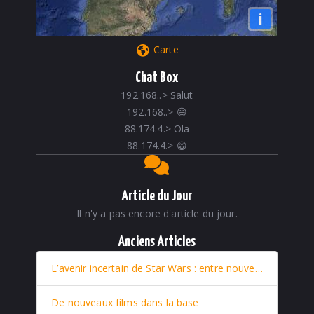
i
Carte
Chat Box
192.168..
>
Salut
192.168..
>
😃
88.174.4.
>
Ola
88.174.4.
>
😁
Article du Jour
Il n'y a pas encore d'article du jour.
Anciens Articles
L’avenir incertain de Star Wars : entre nouveaux films et retour stratégique de Rey
De nouveaux films dans la base